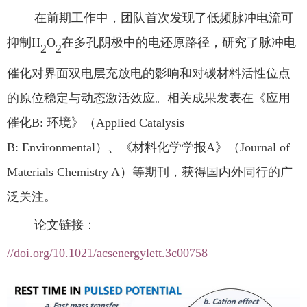
在前期
工作中，
团队首次
发现
了低频脉冲电流
可
抑制
H
O
在多孔阴极中的电还原路径，
研究
了脉冲电
2
2
催化对界面双电层充放电的影响
和
对碳材料活性位点
的原位稳定与动态激活效应
。
相关成果发表
在
《应用
催化
B
:
环境》（
Applied Catalysis
B
:
Environmental）
、
《材料化学学报
A》
（
Journal of
Materials Chemistry A）等期刊，获得国内外同行的广
泛关注。
论文链接：
//doi.org/10.1021/acsenergylett.3c00758