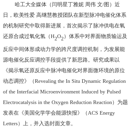
哈工大全媒体（
闫明星
丁雅妮
周伟
文
/图）近
日，欧美性爱 高继慧教授团队在新型脉冲电催化体系
的机制
研究
中取得新
进展
，首次揭示了脉冲
供电在氧
还原合成
过氧化氢
（
H
O
）
体系中
对界面物质
输运
及
2
2
反应中间体形成动力学的跨尺度调控机制，为
发展能
源电催化反应
调控手段提供
了新思路
。研究成果以
《揭示氧还原反应中脉冲电催化对界面微环境的原位
动态调控》（
Revealing the In Situ Dynamic Regulation
of the Interfacial Microenvironment Induced by Pulsed
Electrocatalysis in the Oxygen Reduction Reaction）为题
发表在
《美国化学学会能源快报》
（
ACS E
nergy
L
etters）
上，并入选封面文章。