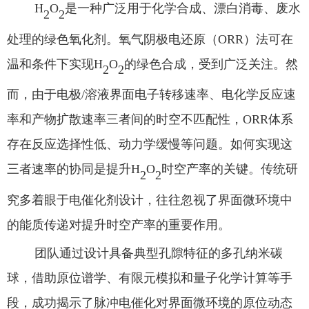
H
O
是
一种广泛用于化学合成、漂白消毒、废水
2
2
处理的绿色氧化剂
。
氧气阴极
电
还原（
ORR）
法可
在
温和条件下实现
H
O
的
绿色合成，
受到广泛关注
。然
2
2
而，
由于
电极
/溶液界面电子转移速率、电化学反应速
率和产物扩散速率
三者
间的时空不匹配性
，
ORR体系
存在反应选择性低、动力学缓慢等问题
。
如何实现这
三者速率的协同是
提升
H
O
时空产率的关键
。传统研
2
2
究多着眼于电催化剂设计，
往往忽视
了界面微环境中
的能质传
递对提升时空产率的重要作用
。
团队通过设计具备典型孔隙特征的多孔纳米碳
球，借助原位谱学、有限元模拟
和
量子化学计算
等手
段
，成功揭示了脉冲电催化对界面微环境的原位动态