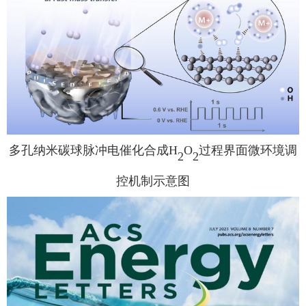
多孔纳米碳球脉冲电催化合成
H
O
过程界面微环境调
2
2
控机制示意图