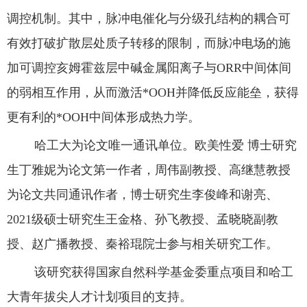
调控
机制
。
其中
，
脉冲电催化与分级孔结构的耦合
可
有效打破扩散层处质子转移的限制，
而
脉冲电场的施
加
可
调控亥姆
霍兹层中碱金属阳离子与
ORR中间体间
的弱相互作用，从而激活*OOH并降低反应能垒，
获得
更有利的
*OOH
中间体形成热力学
。
哈工大
为论文唯一通讯单位
。
欧美性爱
博士
研究
生丁雅妮为论文第一作者，周伟
副教授
、高继慧教授
为
论文
共同通讯作者
，
博士
研究
生李俊峰
和
谢亮
、
2021级硕士研究生王金格、孙飞教授、孟晓晓副教
授、赵广播教授、秦裕琨院士
参与
相关
研究工作。
该研究获得国家自然科学基金委重点项目和哈工
大青年拔尖人才计划项目的支持。